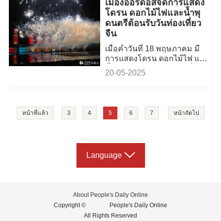
เมืองออร์ดอสจัดการแสดง
โดรน ดอกไม้ไฟและน้ำพุ
ดนตรีต้อนรับวันท่องเที่ยว
จีน
เมื่อค่ำวันที่ 18 พฤษภาคม มี
การแสดงโดรน ดอกไม้ไฟ และ
น้ำพุดนตรีอันตระการตาที่
20-05-2025
บริเวณจุดชมวิวทะเลสาบอูหลา
นมู่หลุน ในเมืองออร์ดอส เขต
ปกครองตนเองมองโกเลียใน
ทางตอนเหนือของจีน เพื่อ
หน้าที่แล้ว
3
4
5
6
7
หน้าถัดไป
ต้อนรับวันท่องเที่ยวจีน ซึ่งตรง
กับวันที่ 19 พฤษภาคม
Language
About People's Daily Online
Copyright ©
People's Daily Online
All Rights Reserved