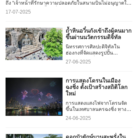
อันโดดเด่นสู่สายตาชาวโลก
ถึง “เจ้าหน้าที่รักษาความปลอดภัยในสนามบินไม่อนุญาตให้
ผ่านการออกแบบและความคิด
นำพาวเวอร์แบงค์ขึ้นเครื่อง”
17-07-2025
สร้างสรร
ถ้ำหินอวิ๋นกังเข้าถึงผู้คนมาก
ขึ้นผ่านนวัตกรรมดิจิทัล
นิทรรศการศิลปะดิจิทัลใน
ฮ่องกงที่จัดแสดงรูปปั้น
พระพุทธเจ้าที่พิมพ์จาก
27-06-2025
เครื่องพิมพ์ 3 มิติได้รับคำ
ชมเชยจากผู้เข้าชมอย่างกว้าง
ขวาง
การแสดงโดรนในเมือง
ฉงชิ่ง ตั้งเป้าสร้างสถิติโลก
ใหม่
การแสดงแสงไฟจากโดรนจัด
ขึ้นในเทศบาลนครฉงชิ่ง ทาง
ตะวันตกเฉียงใต้ของจีน เมื่อวัน
24-06-2025
ที่ 17 มิถุนายน 2568 ประกอบ
ด้วยโดรน 11,787 โดรน สร้าง
รูปแบบเรืองแสงต่าง ๆ บน
ดอกบัวยักษ์บานสะพรั่งใน