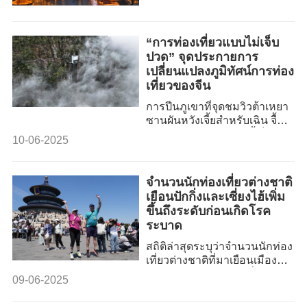
ฉินฮว๋ายเหอสว่างไสวไปด้วย
แสงไฟ และทิวทัศน์ในตอน
กลางคืนมีเสน่ห์ดึงดูดนักท่อง
“การท่องเที่ยวแบบไม่เจ็บ
เที่ยวจำนวนมากมาเยี่ยมชม
ปวด” จุดประกายการ
เปลี่ยนแปลงภูมิทัศน์การท่อง
เที่ยวของจีน
การปีนภูเขาที่จุดชมวิวต้าเหยา
ซานผันหวังเจี้ยสำหรับเฉิน จื้อ
ซินและครอบครัวในปีนี้เป็น
10-06-2025
เรื่องง่ายเหมือนเดินเล่น แตก
ต่างจากประสบการณ์ในอดีตที่
ผ่านมา เทือกเขาต้าเหยาซาน
จำนวนนักท่องเที่ยวต่างชาติ
ตั้งอยู่ที่เขตปกครองตนเองกว่าง
เยือนปักกิ่งและเซี่ยงไฮ้เพิ่ม
ซีจ้วง ทางตอนใต้ของจีน มี
ขึ้นถึงระดับก่อนเกิดโรค
ความสูงจากระดับน้ำทะเล
ระบาด
1,000 เมตร
สถิติล่าสุดระบุว่าจำนวนนักท่อง
เที่ยวต่างชาติที่มาเยือนเมือง
ต่าง ๆ ของจีน เช่น ปักกิ่งและ
09-06-2025
เซี่ยงไฮ้ เพิ่มขึ้นแตะระดับก่อน
เกิดโรคระบาดในปี 2562