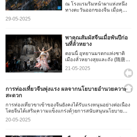
ณ โรงแรมริมหน้าผาแห่งหนึ่ง
ทางตะวันออกของจีน เมื่อคุณ
ยืนอยู่บนระเบียงในยามค่ำคืน
29-05-2025
พื้นดินค่อย ๆ หายไปในหุบเหว
ลึกด้านล่าง ขณะที่ดวงดาว
ระยิบระยับบนท้องฟ้าทอดยาว
พาคุณสัมผัสจีนเมื่อพันปีก่อ
สุดสายตา
นที่ลั่วหยาง
ตอนนี้ อุทยานมรดกแห่งชาติ
เมืองลั่วหยางสุยและถัง (隋唐洛
阳城遗址公园) และเมืองโบ
21-05-2025
ราณลั่วอี้ (洛邑古城) กำลังได้
รับความนิยมมากขึ้นเรื่อย ๆ
“การถ่ายภาพด้วยชุดฮั่นฝู” ได้
การท่องเที่ยวจีนพุ่งแรง ผลจากนโยบายอำนวยความ
กลายเป็นส่วนสำคัญของ
สะดวก
อุตสาหกรรมวัฒนธรรมและ
การท่องเที่ยวยุคใหม่ของเมือง
การท่องเที่ยวขาเข้าของจีนยังคงได้รับแรงหนุนอย่างต่อเนื่อง
ลั่วหยาง ช่วยดึงดูดนักท่องเที่ยว
โดยจีนได้เสริมความแข็งแกร่งด้วยการสนับสนุนนโยบาย
จากทั่วประเทศ และยังช่วยส่ง
ดึงดูดนักท่องเที่ยวต่างชาติมากขึ้นด้วยการขยายการเข้าถึง
20-05-2025
เสริมการพัฒนาทางอุตส
และปรับปรุงประสบการณ์การเดินทางโดยรวมให้สะดวกยิ่ง
ขึ้น