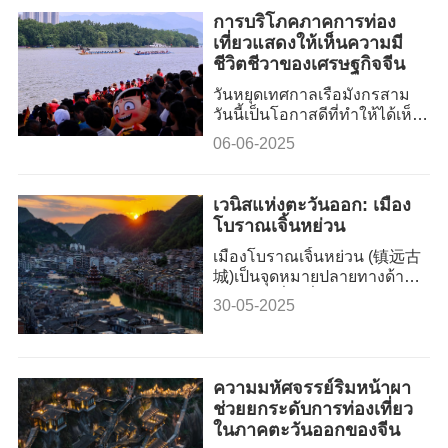
การบริโภคภาคการท่อง
เที่ยวแสดงให้เห็นความมี
ชีวิตชีวาของเศรษฐกิจจีน
วันหยุดเทศกาลเรือมังกรสาม
วันนี้เป็นโอกาสดีที่ทำให้ได้เห็น
ถึงความมีชีวิตชีวาและ
06-06-2025
ศักยภาพของภาคการท่องเที่ยว
จีน ซึ่งกำลังก้าวขึ้นมาเป็น
อุตสาหกรรมหลักเชิง
เวนิสแห่งตะวันออก: เมือง
ยุทธศาสตร์สำหรับเศรษฐกิจที่
โบราณเจิ้นหย่วน
ใหญ่เป็นอันดับสองของโลก
เมืองโบราณเจิ้นหย่วน (镇远古
城)เป็นจุดหมายปลายทางด้าน
การท่องเที่ยวที่ได้รับความนิยม
30-05-2025
ในทางตะวันออกของกุ้ยโจว
ความมหัศจรรย์ริมหน้าผา
ช่วยยกระดับการท่องเที่ยว
ในภาคตะวันออกของจีน