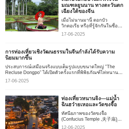
ท้องฟ้าในยามค่ำคืน โดยมีจุด
มณฑลยูนนาน ทางตะวันตก
มุ่งหมายเพื่อสร้างสถิติโลกใหม่
เฉียงใต้ของจีน
ในบันทึกสถิติโลกกินเนสส์
เมื่อไม่นานมานี้ ดอกบัว
วิกตอเรีย หรือที่รู้จักกันในชื่อ
ดอกบัวยักษ์ ที่สวนพฤกษศาสตร์
17-06-2025
เขตร้อนสิบสองปันนาของ
สถาบันวิทยาศาสตร์จีนใน
มณฑลยูนนาน ทางตะวันตก
การท่องเที่ยวเชิงวัฒนธรรมในจีนกำลังได้รับความ
เฉียงใต้ของจีน ได้เข้าสู่ช่วงที่
นิยมมากขึ้น
ดอกบัวบานเต็มที่ ดึงดูดนักท่อง
เที่ยวจำนวนมาก นักท่องเที่ยว
ประสบการณ์เสมือนจริงแบบเต็มรูปแบบขนาดใหญ่ "The
ต่างเข้าแถวรอรับประสบการณ์
Recluse Dongpo" ได้เปิดตัวครั้งแรกที่พิพิธภัณฑ์ไห่หนานใน
พิเศษโดย "ลอยตัวบนใบบัว" ที่
เดือนพฤษภาคม ดึงดูดบรรดาแฟนๆ ของ Su Shi กวีผู้โด่งดัง
17-06-2025
กำลังลอยอ
แห่งราชวงศ์ซ่งให้มาร่วมเดินทางเสมือนจริงผ่าน
ประวัติศาสตร์จีนหลายพันปี
ท่องเที่ยวหนานจิง—แม่น้ำ
ฉินฮว๋ายเหอและวัดขงจื๊อ
ทัศนียภาพของวัดขงจื้อ
(Confucius Temple ,夫子庙)
ในเมืองหนานจิง ที่ริมฝั่งแม่น้ำ
12-06-2025