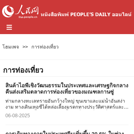
โฮมเพจ
>>
การท่องเที่ยว
การท่องเที่ยว
สินค้าไอพีเชิงวัฒนธรรมในประเทศและเศรษฐกิจกลาง
คืนส่งเสริมตลาดการท่องเที่ยวของมณฑลกานซู่
ท่ามกลางทะเลทรายอันกว้างใหญ่ ขุนเขาและแม่น้ำอันสง่า
งาม ทางเดินเหอซีได้หล่อเลี้ยงมรดกทางประวัติศาสตร์และ
วัฒนธรรมอันล้ำค่า ด่านเจียอวี้กวนเป็นจุดเริ่มต้นที่อยู่ทาง
06-08-2025
ตะวันตกสุดของกำแพงเมืองจีน ถือเป็นป้อมปราการทาง
ทหารโบราณที่ได้รับการอนุรักษ์ไว้อย่างดีที่สุดตามแนว
กำแพงเมืองจีนที่สร้างขึ้นในสมัยราชวงศ์หมิ
การเดินทางภายในประเทศจีนเพิ่มขึ้น 20.6% ในช่วง