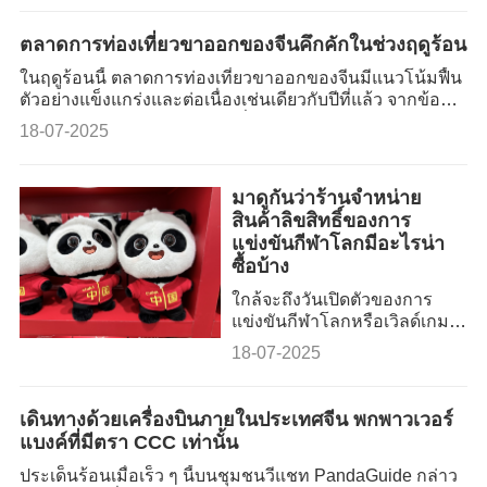
วันจันทร์
ตลาดการท่องเที่ยวขาออกของจีนคึกคักในช่วงฤดูร้อน
ในฤดูร้อนนี้ ตลาดการท่องเที่ยวขาออกของจีนมีแนวโน้มฟื้น
ตัวอย่างแข็งแกร่งและต่อเนื่องเช่นเดียวกับปีที่แล้ว จากข้อมูล
เชิงลึกของบริษัทตัวแทนท่องเที่ยวและแพลตฟอร์มการท่อง
18-07-2025
เที่ยวออนไลน์หลายแห่ง
มาดูกันว่าร้านจำหน่าย
สินค้าลิขสิทธิ์ของการ
แข่งขันกีฬาโลกมีอะไรน่า
ซื้อบ้าง
ใกล้จะถึงวันเปิดตัวของการ
แข่งขันกีฬาโลกหรือเวิลด์เกมส์
(World Games) ประจำปี 2025
18-07-2025
ที่เมืองเฉิงตู ณ ตอนนี้ “องค์
ประกอบแห่งนครเฉิงตู” ได้ถูก
ผสานเข้ากับทุกแง่มุมของงาน
เดินทางด้วยเครื่องบินภายในประเทศจีน พกพาวเวอร์
เมืองที่ผสมผสานประวัติศาสตร์
แบงค์ที่มีตรา CCC เท่านั้น
และความทันสมัยเข้าด้วยกัน
แห่งนี้กำลังเผยโฉมเอกลักษณ์
ประเด็นร้อนเมื่อเร็ว ๆ นี้บนชุมชนวีแชท PandaGuide กล่าว