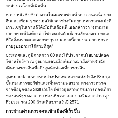
จะสํารวจโลกที่เพิ่มขึ้น
หวาง หลิวชิง ซึ่งทํางานในมณฑลซานซี ทางตอนเหนือของ
จีนและเพื่อน ๆ ของเธอใช้เวลาช่วงวันหยุดเทศกาลเชงเม้งที่
เกาะเชจูในเกาหลีใต้เมื่อต้นเดือนนี้ เธอกล่าวว่า “จุดหมาย
ปลายทางที่ไม่ต้องทำวีซ่าจะเป็นตัวเลือกหลักของเรา ทะเล
ที่ใสดั่งมรกตและดอกซากุระบนเกาะนี้สวยงามมาก ทุกจุด
ถ่ายรูปออกมาได้สวยที่สุด”
ประเทศและภูมิภาคกว่า 80 แห่งได้ประกาศนโยบายปลอด
วีซ่าหรือวีซ่า ณ จุดผ่านแดนเมื่อเดินทางมาถึงสําหรับนัก
เดินทางชาวจีนเพื่อดึงดูดนักท่องเที่ยวชาวจีน
จุดหมายปลายทางระหว่างประเทศหลายแห่งกําลังปรับปรุง
ขั้นตอนการขอวีซ่าและเพิ่มความพยายามทางการตลาด
จากข้อมูลของ Skift เว็บไซต์ข่าวอุตสาหกรรมการท่องเที่ยว
ของสหรัฐฯ ตลาดการท่องเที่ยวขาออกของจีนคาดว่าจะสูง
ถึงประมาณ 200 ล้านเที่ยวภายในปี 2571
การผ่านด่านตรวจคนเข้าเมืองที่เร็วขึ้น