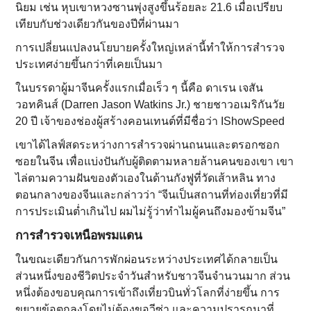
นิยม เช่น หุบเขาหวงซานพุ่งสูงขึ้นร้อยละ 21.6 เมื่อเปรียบ
เทียบกับช่วงเดียวกันของปีที่ผ่านมา
การเปลี่ยนแปลงนโยบายครั้งใหญ่เหล่านี้ทําให้การสํารวจ
ประเทศง่ายขึ้นกว่าที่เคยเป็นมา
ในบรรดาผู้มาจีนครั้งแรกเมื่อเร็ว ๆ นี้คือ ดาเรน เจสัน
วอทคินส์ (Darren Jason Watkins Jr.) ชายชาวอเมริกันวัย
20 ปี เจ้าของช่องผู้สร้างคอนเทนต์ที่มีชื่อว่า IShowSpeed
เขาได้ไลฟ์สดระหว่างการสํารวจผ่านถนนและตรอกซอก
ซอยในจีน เพื่อแบ่งปันกับผู้ติดตามหลายล้านคนของเขา เขา
ไล่ตามความฝันของตัวเองในด้านกังฟูที่วัดเส้าหลิน ทาง
ตอนกลางของจีนและกล่าวว่า “จีนเป็นสถานที่ท่องเที่ยวที่มี
การประเมินต่ำเกินไป ผมไม่รู้ว่าทําไมผู้คนถึงมองข้ามจีน”
การสำรวจเหนือพรมแดน
ในขณะเดียวกันการพักผ่อนระหว่างประเทศได้กลายเป็น
ส่วนหนึ่งของชีวิตประจําวันสําหรับชาวจีนจํานวนมาก ส่วน
หนึ่งต้องขอบคุณการเข้าถึงเที่ยวบินทั่วโลกที่ง่ายขึ้น การ
ขยายข้อตกลงโดยไม่ต้องขอวีซ่า และความปรารถนาที่