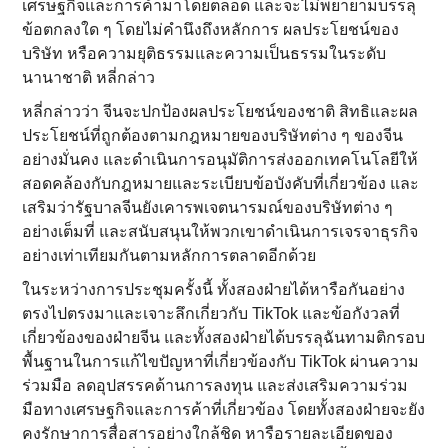
เศรษฐกิจและการค้ามาโดยตลอด และจะไม่พยายามบรรลุ
ข้อตกลงใด ๆ โดยไม่คำนึงถึงหลักการ ผลประโยชน์ของ
บริษัท หรือความยุติธรรมและความเป็นธรรมในระดับ
นานาชาติ หลี่กล่าว
หลี่กล่าวว่า จีนจะปกป้องผลประโยชน์ของชาติ สิทธิและผล
ประโยชน์ที่ถูกต้องตามกฎหมายของบริษัทต่าง ๆ ของจีน
อย่างมั่นคง และดำเนินการอนุมัติการส่งออกเทคโนโลยีให้
สอดคล้องกับกฎหมายและระเบียบข้อบังคับที่เกี่ยวข้อง และ
เสริมว่ารัฐบาลจีนยังเคารพเจตนารมณ์ของบริษัทต่าง ๆ
อย่างเต็มที่ และสนับสนุนให้พวกเขาดำเนินการเจรจาธุรกิจ
อย่างเท่าเทียมกันตามหลักการตลาดอีกด้วย
ในระหว่างการประชุมครั้งนี้ ทั้งสองฝ่ายได้หารือกันอย่าง
ตรงไปตรงมาและเจาะลึกเกี่ยวกับ TikTok และข้อกังวลที่
เกี่ยวข้องของฝ่ายจีน และทั้งสองฝ่ายได้บรรลุฉันทามติกรอบ
พื้นฐานในการแก้ไขปัญหาที่เกี่ยวข้องกับ TikTok ผ่านความ
ร่วมมือ ลดอุปสรรคด้านการลงทุน และส่งเสริมความร่วม
มือทางเศรษฐกิจและการค้าที่เกี่ยวข้อง โดยทั้งสองฝ่ายจะยัง
คงรักษาการสื่อสารอย่างใกล้ชิด หารือรายละเอียดของ