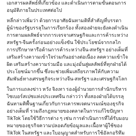
เอกสารผลลัพธ์ที่เกี่ยวข้อง และดำเนินการตามขั้นตอนการ
อนุมัติภายในประเทศต่อไป
หลี่กล่าวเพิ่มว่า ด้วยการอาศัยฉันทามติที่สำคัญที่บรรดา
ผู้นำของรัฐบรรลุในการเรียกร้อง ทั้งสองฝ่ายจะยังคงดำเนิน
การตามผลลัพธ์จากการเจรจาเศรษฐกิจและการค้าระหว่าง
สหรัฐฯ-จีนครั้งก่อนอย่างแข็งขัน ใช้ประโยชน์จากกลไก
การปรึกษาหารือด้านการค้าระหว่างจีน-สหรัฐฯ อย่างเต็มที่
เสริมสร้างความเข้าใจร่วมกันอย่างต่อเนื่อง ลดความเข้าใจ
ผิด เสริมสร้างความร่วมมือ และมุ่งมั่นสู่ผลลัพธ์ที่ทุกฝ่ายได้
ประโยชน์มากขึ้น ซึ่งจะช่วยเพิ่มเสถียรภาพให้กับความ
สัมพันธ์ทางเศรษฐกิจระหว่างจีน-สหรัฐฯ และเศรษฐกิจโลก
ในการแถลงข่าว หวัง จิงเทา รองผู้อำนวยการสำนักบริหาร
ไซเบอร์สเปซแห่งประเทศจีน กล่าวว่า ทั้งสองฝ่ายได้บรรลุ
ฉันทามติพื้นฐานเกี่ยวกับการเคารพเจตนารมณ์ของธุรกิจ
อย่างเต็มที่ รวมถึงกฎหมายของตลาดในการแก้ไขปัญหา
TikTok โดยใช้วิธีการต่าง ๆ เช่น การดำเนินการที่ได้รับมอบ
หมายของธุรกิจความปลอดภัยข้อมูลและเนื้อหาผู้ใช้ของ
TikTok ในสหรัฐฯ และใบอนุญาตสำหรับการใช้อัลกอริทึม