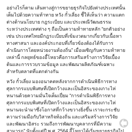
อย่างไรก็ตาม เส้นทางสู่การขยายธุรกิจไปยังต่างประเทศนั้น
เต็มไปด้วยความท้าทาย หวัง กั๋วเลี่ยง ชี้ให้เห็นว่า ความแตก
ต่างด้านนโยบาย กฎระเบียบ และประเพณีวัฒนธรรม
ระหว่างประเทศต่าง ๆ ถือเป็นความท้าทายหลัก “ยกตัวอย่าง
เช่น ประเทศไทยมีกฎระเบียบที่เข้มงวดมากเกี่ยวกับเนื้อหา
ทางศาสนา และองค์ประกอบที่เกี่ยวข้องต้องได้รับการ
ดำเนินการโดยหน่วยงานท้องถิ่น” เมื่อเผชิญกับความท้าทาย
เหล่านี้ กลยุทธ์ของอี้โหยวคือการเสริมสร้างการวิจัยเบื้อง
ต้นและการรวบรวมข้อมูล และพัฒนาผลิตภัณฑ์เฉพาะ
สำหรับตลาดที่แตกต่างกัน
หวัง กั๋วเลี่ยง มองอนาคตหลังจากการดำเนินพิธีการทาง
ศุลกากรแบบพิเศษที่เปิดกว้างและเป็นอิสระของเกาะไห่
หนานด้วยความมั่นใจเต็มเปี่ยม “การดำเนินพิธีการทาง
ศุลกากรแบบพิเศษที่เปิดกว้างและเป็นอิสระของเกาะไห่
หนานจะนำมาซึ่งโอกาสที่กว้างขวางยิ่งขึ้น เราจะกระชับ
ความร่วมมือกับวิสาหกิจท้องถิ่น และเสริมสร้างการวิจัย
และพัฒนาอิสระ รวมถึงการพัฒนาบุคลากรที่มีความ
สามารถ” นับตั้งแต่ปี พ.ศ. 2564 อี้โหยวได้เริ่มขยายธุรกิจไป