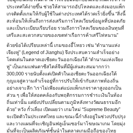
ประเทศได้ง่ายขึ้น ช่วยให้สามารถอัปโหลดและส่งมอบแพ็ก
เกจติดตั้งเกมให้กับผู้ใช้ในต่างประเทศได้รวดเร็วยิ่งขึ้น “สิ่งนี้
สะท้อนให้เห็นถึงการส่งเสริมการไหลเวียนข้อมูลที่ปลอดภัย
และเป็นระเบียบเรียบร้อย รวมถึงการไหลเวียนของเงินทุนที่
เสรีและสะดวกสบายของเขตท่าเรือการค้าเสรีไห่หนาน”
ด้วยข้อได้เปรียบเหล่านี้ เกมของอี้โหยว เช่น “ตำนานแห่ง
เจียงหู่” (Legend of Jianghu) จึงประสบความสำเร็จอย่าง
โดดเด่นในตลาดเอเชียตะวันออกเฉียงใต้ “ตำนานแห่งเจียง
หู่” เป็นเกมแฟนตาซีสไตล์จีนที่มีผู้เล่นสะสมมากกว่า
300,000 รายนับตั้งแต่เปิดตัวในเอเชียตะวันออกเฉียงใต้
กุญแจสู่ความสำเร็จอยู่ที่การปรับให้เข้ากับสภาพท้องถิ่น
อย่างเจาะลึก “เราไม่เพียงแต่แบ่งแพ็กเกจราคาสูงออกเป็น
ส่วน ๆ เพื่อให้สอดคล้องกับพฤติกรรมการชำระเงินในท้อง
ถิ่นเท่านั้น แต่ยังปรับเปลี่ยนตามภูมิหลังทางวัฒนธรรมอีก
ด้วย” หวัง กั๋วเลี่ยง เปิดเผยว่า เกมใหม่ “Supreme Beauty”
จะเปิดตัวในประเทศไทย และขณะนี้กำลังอยู่ในช่วงปรับปรุง
และวางแผนที่จะเชิญอินฟลูเอ็นเซอร์มาโฆษณาเกม โดยมุ่ง
มั่นที่จะเป็นผลิตภัณฑ์ชั้นนำในตลาดเกมมือถือของไทย