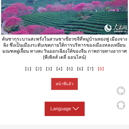
ต้นซากุระบานสะพรั่งในสวนชาเขียวขจีที่หมู่บ้านหยงฟู เมืองจาง
ผิง ซึ่งเป็นเมืองระดับเขตภายใต้การบริหารของเมืองหลงเหยียน
มณฑลฝูเจี้ยน ทางตะวันออกเฉียงใต้ของจีน ภาพถ่ายทางอากาศ
(พีเพิลส์ เดลี่ ออนไลน์)
【1】
【2】
【3】
【4】
【5】
【6】
【7】
【8】
หน้าที่แล้ว
Language